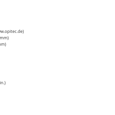
w.opitec.de)
0 mm)
 mm)
n.)