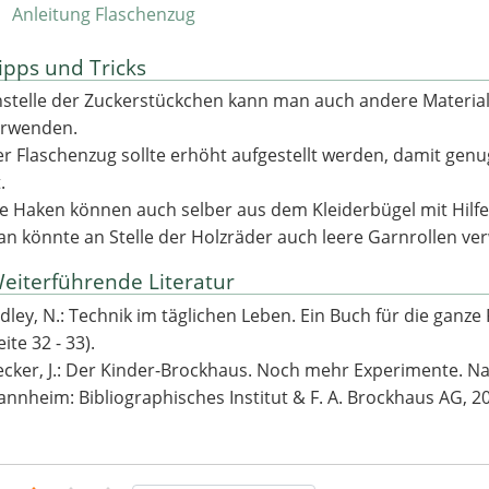
Anleitung Flaschenzug
pps und Tricks
stelle der Zuckerstückchen kann man auch andere Material
erwenden.
r Flaschenzug sollte erhöht aufgestellt werden, damit genu
.
e Haken können auch selber aus dem Kleiderbügel mit Hilfe
n könnte an Stelle der Holzräder auch leere Garnrollen ve
iterführende Literatur
dley, N.: Technik im täglichen Leben. Ein Buch für die ganze
eite 32 - 33).
cker, J.: Der Kinder-Brockhaus. Noch mehr Experimente. N
nnheim: Bibliographisches Institut & F. A. Brockhaus AG, 200
tung:
3
/
5