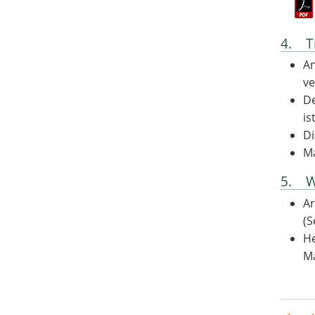
4. Ti
An
v
De
ist
Di
Ma
5. We
Ar
(S
He
Ma
Bewer