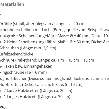
Materialien
al:
Drähte (stabil, aber biegsam / Länge: ca. 20 cm)
chenholzscheiben mit Loch: (Bezugsquelle zum Beispiel: ww
4 große Scheiben (ungefähre Maße: Ø = 40 mm; Dicke: 1
2 kleine Scheiben (ungefähre Maße: Ø = 30 mm; Dicke: 8
Schrauben (Länge: min. 2,5 cm)
rfelzucker-Stücke
Schnüre (Paketband; Länge: ca. 1 m + 10 cm + 10 cm)
S-Haken bzw. Einhängehaken
Ringschraube (16 × 6 mm)
Joghurt-Becher (Diese sollten möglichst flach und schmal sei
Holzbretter: (Dicke: ca. 2 cm; Breite: 5 - 10 cm)
2 kurze Holzbretter (Länge: ca. 20 cm)
1 langes Holzbrett (Länge: ca. 30 cm)
eug: