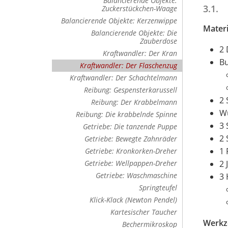
Balancierende Objekte:
3.1. 
Zuckerstückchen-Waage
Balancierende Objekte: Kerzenwippe
Materi
Balancierende Objekte: Die
Zauberdose
2 
Kraftwandler: Der Kran
Bu
Kraftwandler: Der Flaschenzug
Kraftwandler: Der Schachtelmann
Reibung: Gespensterkarussell
2 
Reibung: Der Krabbelmann
Wü
Reibung: Die krabbelnde Spinne
3 
Getriebe: Die tanzende Puppe
2 
Getriebe: Bewegte Zahnräder
1 
Getriebe: Kronkorken-Dreher
2 
Getriebe: Wellpappen-Dreher
Getriebe: Waschmaschine
3 
Springteufel
Klick-Klack (Newton Pendel)
Kartesischer Taucher
Werkz
Bechermikroskop