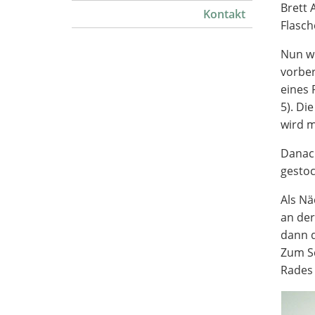
Brett 
Kontakt
Flasch
Nun we
vorber
eines 
5). Di
wird m
Danach
gestoc
Als Nä
an der
dann d
Zum Sc
Rades 