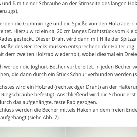
A und B mit einer Schraube an der Stirnseite des langen Holzbr
enzugs).
rden die Gummiringe und die Spieße von den Holzrädern e
eitet. Hierzu wird ein ca. 20 cm langes Drahtstück vom Kle
Rades gesteckt. Dieser Draht wird dann mit Hilfe der Spitz
e Maße des Rechtecks müssen entsprechend der Halterung (Br
it dem zweiten Holzrad wiederholt, wobei diesmal ein Dreie
 werden die Joghurt-Becher vorbereitet. In jeden Becher 
hen, die dann durch ein Stück Schnur verbunden werden (si
chstes wird ein Holzrad (rechteckiger Draht) an der Halter
 Ringschraube befestigt. Anschließend wird die Schnur erst 
urch das aufgehängte, feste Rad gezogen.
hluss werden die Becher mittels Haken an dem freien Ende
aufgehängt (siehe Abb. 7).