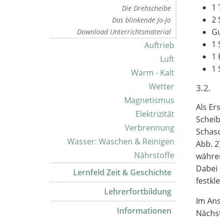
1 
Die Drehscheibe
2 
Das blinkende Jo-Jo
G
Download Unterrichtsmaterial
1
Auftrieb
1
Luft
1 
Warm - Kalt
Wetter
3.2. 
Magnetismus
Als Er
Elektrizität
Scheib
Verbrennung
Schasc
Wasser: Waschen & Reinigen
Abb. 2
Nährstoffe
währen
Dabei 
Lernfeld Zeit & Geschichte
festkl
Lehrerfortbildung
Im Ans
Informationen
Nächst