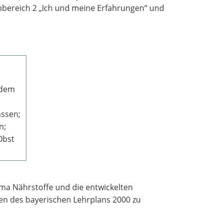
nbereich 2 „Ich und meine Erfahrungen“ und
s dem
assen;
n;
Obst
ema Nährstoffe und die entwickelten
en des bayerischen Lehrplans 2000 zu