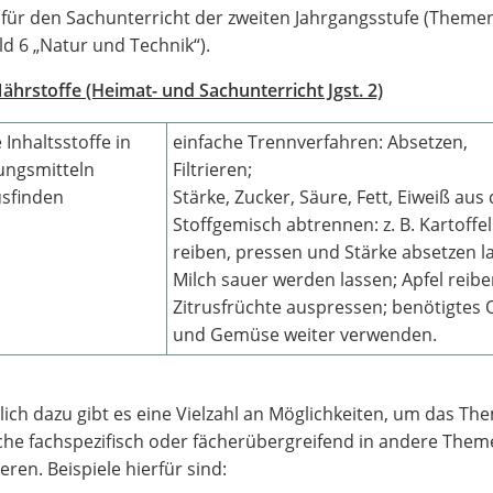
 für den Sachunterricht der zweiten Jahrgangsstufe (Theme
ld 6 „Natur und Technik“).
Nährstoffe (Heimat- und Sachunterricht Jgst. 2)
 Inhaltsstoffe in
einfache Trennverfahren: Absetzen,
ngsmitteln
Filtrieren;
sfinden
Stärke, Zucker, Säure, Fett, Eiweiß au
Stoffgemisch abtrennen: z. B. Kartoffel
reiben, pressen und Stärke absetzen l
Milch sauer werden lassen; Apfel reibe
Zitrusfrüchte auspressen; benötigtes 
und Gemüse weiter verwenden.
lich dazu gibt es eine Vielzahl an Möglichkeiten, um das Th
he fachspezifisch oder fächerübergreifend in andere Them
ieren. Beispiele hierfür sind: