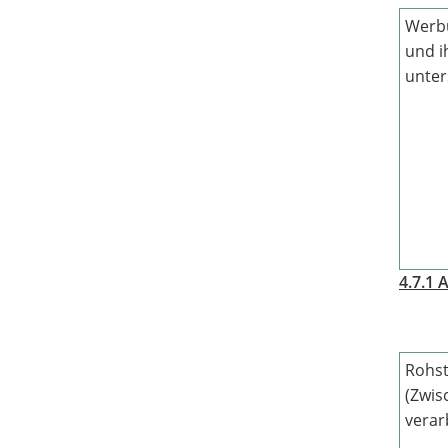
Werb
und i
unte
4.7.1 
Rohst
(Zwis
verar