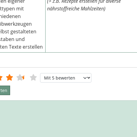
den eigener
(> z.B. Rezepte erstellen für diverse
fttypen mit
nährstoffreiche Mahlzeiten)
hiedenen
eibwerkzeugen
elbst gestalteten
staben und
ften Texte erstellen
tung:
3.5
/
5
Bitte bewerten