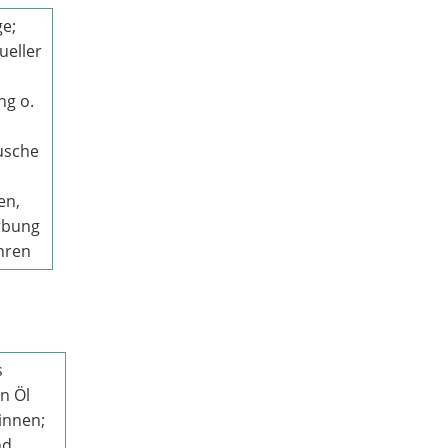
ge;
ueller
ng o.
usche
en,
rbung
hren
s
n Öl
innen;
nd