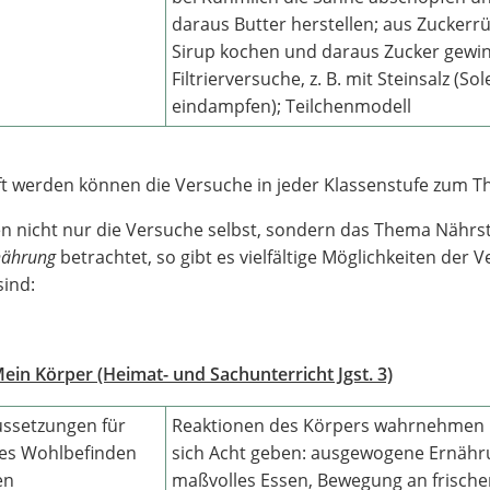
daraus Butter herstellen; aus Zuckerr
Sirup kochen und daraus Zucker gewi
Filtrierversuche, z. B. mit Steinsalz (Sol
eindampfen); Teilchenmodell
ft werden können die Versuche in jeder Klassenstufe zum 
 nicht nur die Versuche selbst, sondern das Thema Nährsto
nährung
betrachtet, so gibt es vielfältige Möglichkeiten der 
sind:
Mein Körper (Heimat- und Sachunterricht Jgst. 3)
ssetzungen für
Reaktionen des Körpers wahrnehmen 
es Wohlbefinden
sich Acht geben: ausgewogene Ernähr
en
maßvolles Essen, Bewegung an frischer