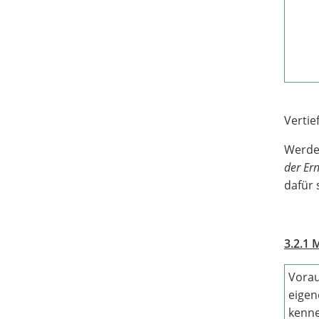
Vertie
Werden
der Er
dafür 
3.2.1 
Vorau
eigen
kenn