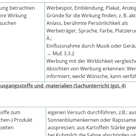
ung betrachten
Werbespot, Einblendung, Plakat, Anzei
hre Wirkung
Gründe für die Wirkung finden, z. B. akt
rsuchen
Anlass, berühmte Persönlichkeit als
Werbeträger, Sprache, Farbe, Platzieru
Ä.;
Einflussnahme durch Musik oder Gerä
→ MuE 3.3.2
Werbung mit der Wirklichkeit vergleich
Absichten von Werbung erkennen: We
informiert, weckt Wünsche, kann verfü
Ausgangsstoffe und -materialien (Sachunterricht Jgst. 4)
offe zum
eigenen Versuch durchführen, z.B.: au
chen-) Produkt
Sonnenblumenkernen oder Rapssame
beiten
auspressen; aus Kartoffeln Stärke gew
bei Kuhmilch die Sahne abschöpfen u