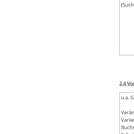
(Such
2.4 Vo
u.a. 
Verä
Varii
Buch