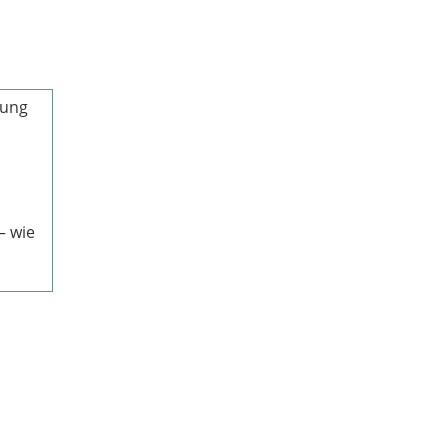
lung
– wie