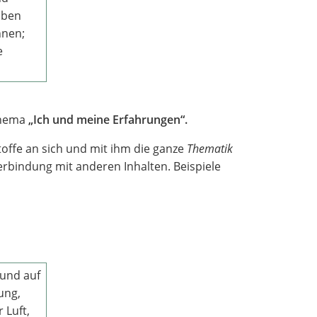
üben
nnen;
e
Thema
„Ich und meine Erfahrungen“.
ffe an sich und mit ihm die ganze
Thematik
Verbindung mit anderen Inhalten. Beispiele
und auf
ung,
 Luft,