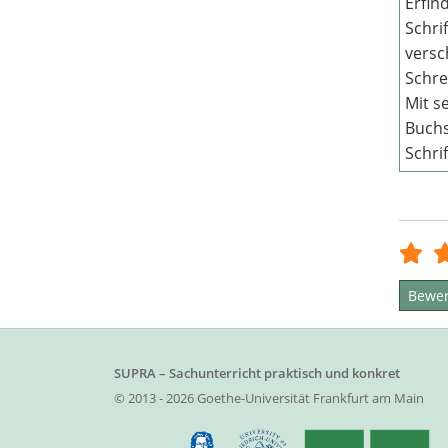
Erfin
Schri
versc
Schr
Mit s
Buch
Schri
Bewer
SUPRA – Sachunterricht praktisch und konkret
© 2013 - 2026 Goethe-Universität Frankfurt am Main