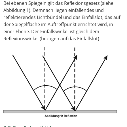
Bei ebenen Spiegeln gilt das Reflexionsgesetz (siehe
Abbildung 1). Demnach liegen einfallendes und
reflektierendes Lichtbündel und das Einfallslot, das auf
der Spiegelfläche im Auftreffpunkt errichtet wird, in
einer Ebene. Der Einfallswinkel ist gleich dem
Reflexionswinkel (bezogen auf das Einfallslot).