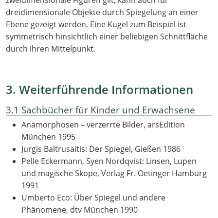
zweidimensionale Figuren gilt, kann auch für
dreidimensionale Objekte durch Spiegelung an einer
Ebene gezeigt werden. Eine Kugel zum Beispiel ist
symmetrisch hinsichtlich einer beliebigen Schnittfläche
durch ihren Mittelpunkt.
3. Weiterführende Informationen
3.1 Sachbücher für Kinder und Erwachsene
Anamorphosen – verzerrte Bilder, arsEdition
München 1995
Jurgis Baltrusaitis: Der Spiegel, Gießen 1986
Pelle Eckermann, Syen Nordqvist: Linsen, Lupen
und magische Skope, Verlag Fr. Oetinger Hamburg
1991
Umberto Eco: Über Spiegel und andere
Phänomene, dtv München 1990