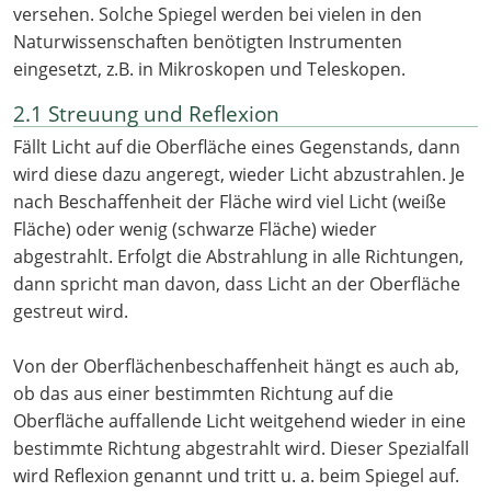
versehen. Solche Spiegel werden bei vielen in den
Naturwissenschaften benötigten Instrumenten
eingesetzt, z.B. in Mikroskopen und Teleskopen.
2.1 Streuung und Reflexion
Fällt Licht auf die Oberfläche eines Gegenstands, dann
wird diese dazu angeregt, wieder Licht abzustrahlen. Je
nach Beschaffenheit der Fläche wird viel Licht (weiße
Fläche) oder wenig (schwarze Fläche) wieder
abgestrahlt. Erfolgt die Abstrahlung in alle Richtungen,
dann spricht man davon, dass Licht an der Oberfläche
gestreut wird.
Von der Oberflächenbeschaffenheit hängt es auch ab,
ob das aus einer bestimmten Richtung auf die
Oberfläche auffallende Licht weitgehend wieder in eine
bestimmte Richtung abgestrahlt wird. Dieser Spezialfall
wird Reflexion genannt und tritt u. a. beim Spiegel auf.