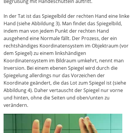
Begrüßung mit Händeschütteln auftritt.
In der Tat ist das Spiegelbild der rechten Hand eine linke
Hand (siehe Abbildung 3). Man findet das Spiegelbild,
indem man von jedem Punkt der rechten Hand
ausgehend eine Normale fällt. Der Prozess, der ein
rechtshändiges Koordinatensystem im Objektraum (vor
dem Spiegel) zu einem linkshändigen
Koordinatensystem im Bildraum umkehrt, nennt man
Inversion. Bei einem ebenen Spiegel wird durch die
Spiegelung allerdings nur das Vorzeichen der
Koordinate geändert, die das Lot zum Spiegel ist (siehe
Abbildung 4). Daher vertauscht der Spiegel nur vorne
und hinten, ohne die Seiten und oben/unten zu
verändern.