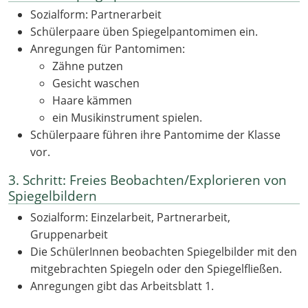
Sozialform: Partnerarbeit
Schülerpaare üben Spiegelpantomimen ein.
Anregungen für Pantomimen:
Zähne putzen
Gesicht waschen
Haare kämmen
ein Musikinstrument spielen.
Schülerpaare führen ihre Pantomime der Klasse
vor.
3. Schritt: Freies Beobachten/Explorieren von
Spiegelbildern
Sozialform: Einzelarbeit, Partnerarbeit,
Gruppenarbeit
Die SchülerInnen beobachten Spiegelbilder mit den
mitgebrachten Spiegeln oder den Spiegelfließen.
Anregungen gibt das Arbeitsblatt 1.