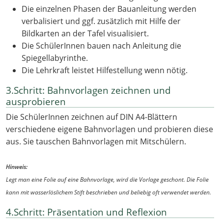
Die einzelnen Phasen der Bauanleitung werden
verbalisiert und ggf. zusätzlich mit Hilfe der
Bildkarten an der Tafel visualisiert.
Die SchülerInnen bauen nach Anleitung die
Spiegellabyrinthe.
Die Lehrkraft leistet Hilfestellung wenn nötig.
3.Schritt: Bahnvorlagen zeichnen und
ausprobieren
Die SchülerInnen zeichnen auf DIN A4-Blättern
verschiedene eigene Bahnvorlagen und probieren diese
aus. Sie tauschen Bahnvorlagen mit Mitschülern.
Hinweis:
Legt man eine Folie auf eine Bahnvorlage, wird die Vorlage geschont. Die Folie
kann mit wasserlöslichem Stift beschrieben und beliebig oft verwendet werden.
4.Schritt: Präsentation und Reflexion