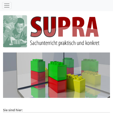
SUPRA - Sachunterricht praktisch und konkret
Sie sind hier: