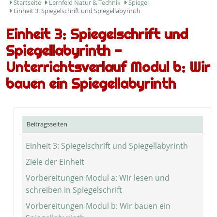
Startseite
Lernfeld Natur & Technik
Spiegel
Einheit 3: Spiegelschrift und Spiegellabyrinth
Einheit 3: Spiegelschrift und
Spiegellabyrinth -
Unterrichtsverlauf Modul b: Wir
bauen ein Spiegellabyrinth
Beitragsseiten
Einheit 3: Spiegelschrift und Spiegellabyrinth
Ziele der Einheit
Vorbereitungen Modul a: Wir lesen und
schreiben in Spiegelschrift
Vorbereitungen Modul b: Wir bauen ein