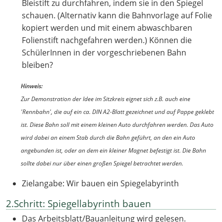
Bleistift zu durchfahren, indem sie in den Spiegel
schauen. (Alternativ kann die Bahnvorlage auf Folie
kopiert werden und mit einem abwaschbaren
Folienstift nachgefahren werden.) Können die
SchülerInnen in der vorgeschriebenen Bahn
bleiben?
Hinweis:
Zur Demonstration der Idee im Sitzkreis eignet sich z.B. auch eine
'Rennbahn', die auf ein ca. DIN A2-Blatt gezeichnet und auf Pappe geklebt
ist. Diese Bahn soll mit einem kleinen Auto durchfahren werden. Das Auto
wird dabei an einem Stab durch die Bahn geführt, an den ein Auto
angebunden ist, oder an dem ein kleiner Magnet befestigt ist. Die Bahn
sollte dabei nur über einen großen Spiegel betrachtet werden.
Zielangabe: Wir bauen ein Spiegelabyrinth
2.Schritt: Spiegellabyrinth bauen
Das Arbeitsblatt/Bauanleitung wird gelesen.